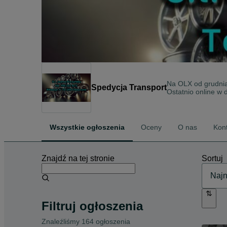
Na OLX od
grudni
Spedycja Transport
Ostatnio online w 
Wszystkie ogłoszenia
Oceny
O nas
Kon
Znajdź na tej stronie
Sortuj
Filtruj ogłoszenia
Znaleźliśmy 164 ogłoszenia