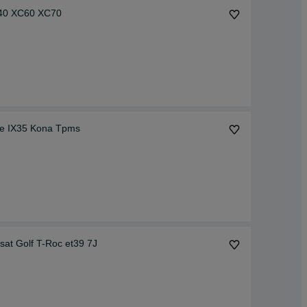
C40 XC60 XC70
 fe IX35 Kona Tpms
at Golf T-Roc et39 7J