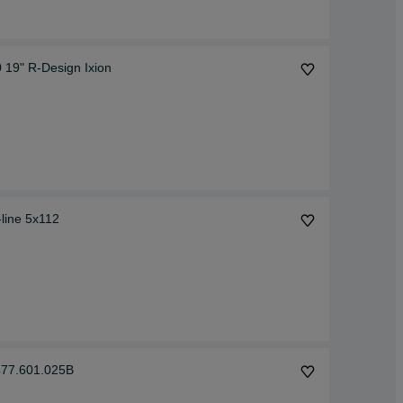
 19" R-Design Ixion
-line 5x112
477.601.025B