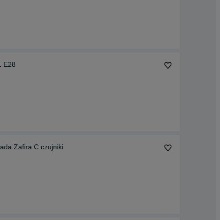
1 E28
ada Zafira C czujniki