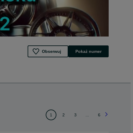
Obserwuj
Pokaż numer
1
2
3
...
6