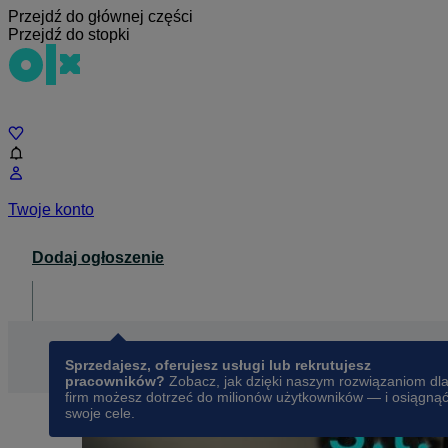
Przejdź do głównej części
Przejdź do stopki
Czat
Twoje konto
Dodaj ogłoszenie
Dla biznesu
opens in a new tab
Sprzedajesz, oferujesz usługi lub rekrutujesz
pracowników?
Zobacz, jak dzięki naszym rozwiązaniom dl
firm możesz dotrzeć do milionów użytkowników — i osiągną
swoje cele.